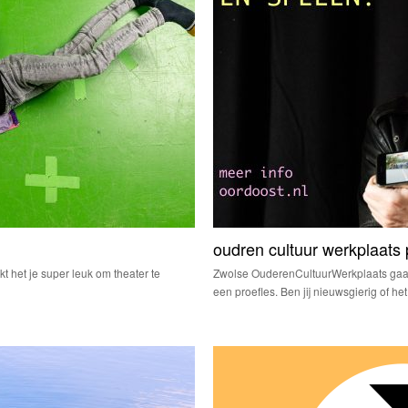
oudren cultuur werkplaats 
jkt het je super leuk om theater te
Zwolse OuderenCultuurWerkplaats gaat
een proefles. Ben jij nieuwsgierig of he