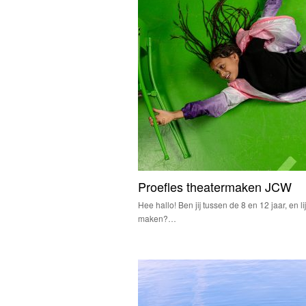
Proefles theatermaken JCW
Hee hallo! Ben jij tussen de 8 en 12 jaar, en li
maken?…