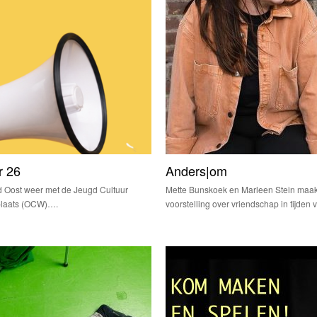
r 26
Anders|om
rd Oost weer met de Jeugd Cultuur
Mette Bunskoek en Marleen Stein maak
plaats (OCW)….
voorstelling over vriendschap in tijden