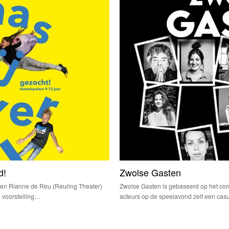
d!
Zwolse Gasten
 en Rianne de Reu (Reuring Theater)
Zwolse Gasten is gebaseerd op het conc
 voorstelling…
acteurs op de speelavond zelf een ca