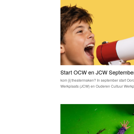
Start OCW en JCW Septembe
kom jij theatermaken? In september start Oo
Werkplaats (JCW) en Ouderen Cultuur Werk