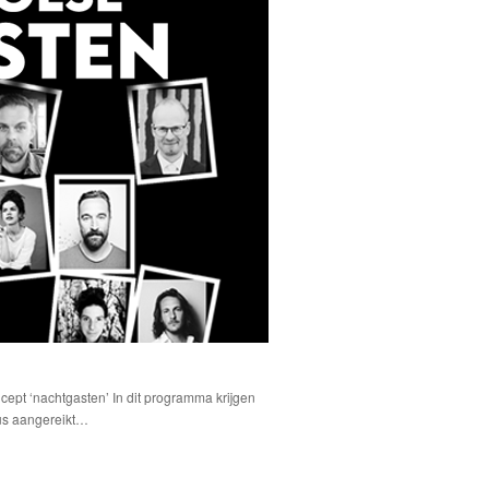
ept ‘nachtgasten’ In dit programma krijgen
sus aangereikt…