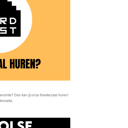
tieruimte? Dan kan jij onze theaterzaal huren!
ormatie.