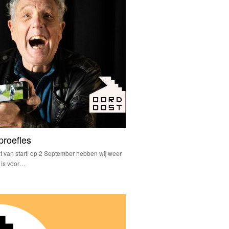
proefles
 van start! op 2 September hebben wij weer
t is voor…